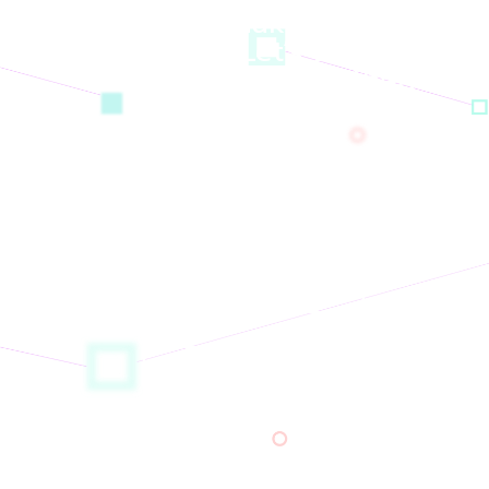
Ready To Make a Real
Change? Let’s Build
Website Thing Together!
โทรศัพท์ : 0633430069
Line : @thaiconfig
FB : thaiconfig