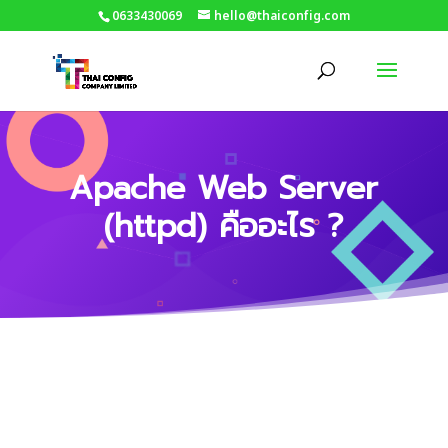
0633430069
hello@thaiconfig.com
Apache Web Server
(httpd) คืออะไร ?