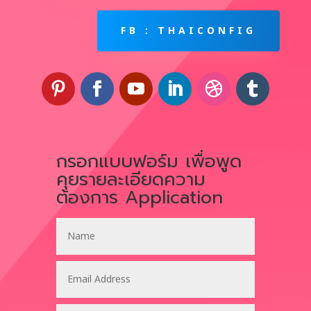
Thai Config
Lorem ipsum dolor sit amet,
consectetur adipiscing elit, sed do
eiusmod tempor incididunt.
โทรศัพท์ : 0633430069
LINE : @THAICONFIG
FB : THAICONFIG