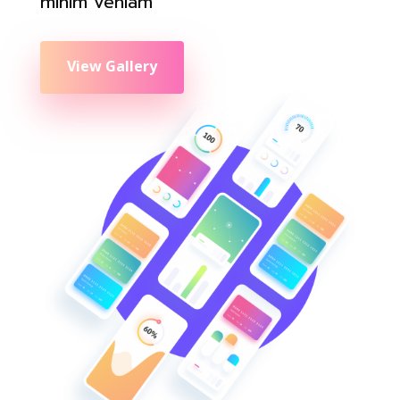
minim veniam
View Gallery