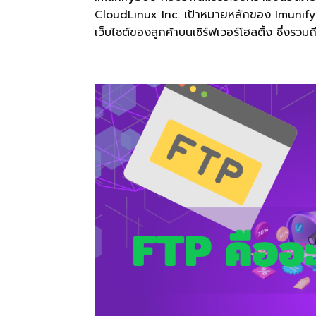
CloudLinux Inc. เป้าหมายหลักของ Imunify36
เว็บไซต์ของลูกค้าบนเซิร์ฟเวอร์โฮสติ้ง ซึ่งรวมถ