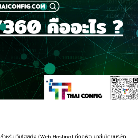
หรับเว็บโฮสติ้ง (Web Hosting) ที่ถูกพัฒนาขึ้นโดยบริษัท