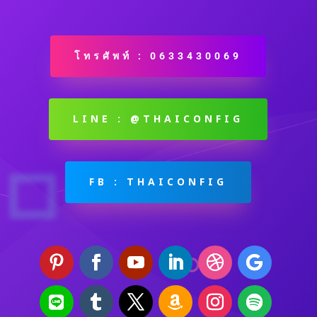
โทรศัพท์ : 0633430069
LINE : @THAICONFIG
FB : THAICONFIG