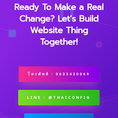
Ready To Make a Real
Change? Let’s Build
Website Thing
Together!
โทรศัพท์ : 0633430069
LINE : @THAICONFIG