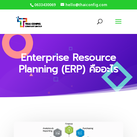
0633430069
hello@thaiconfig.com
Enterprise Resource
Planning (ERP) คืออะไร