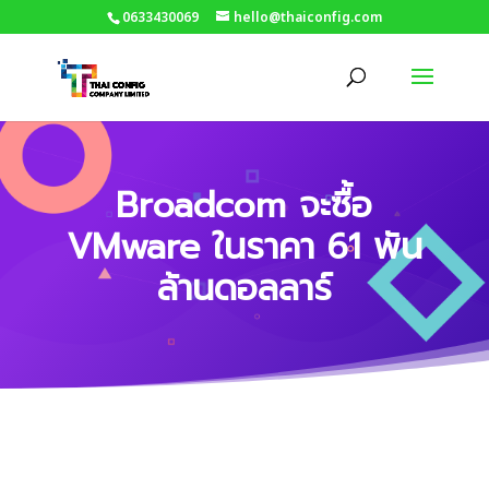
0633430069
hello@thaiconfig.com
Broadcom จะซื้อ
VMware ในราคา 61 พัน
ล้านดอลลาร์