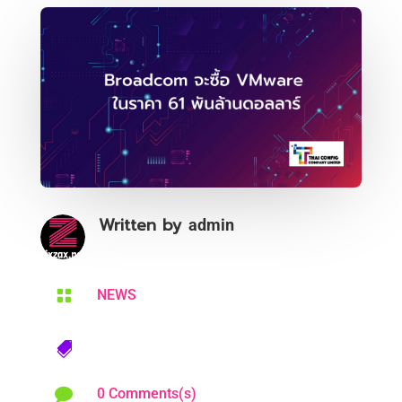
Written by
admin

NEWS


0 Comments(s)