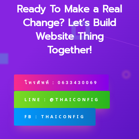
Ready To Make a Real
Change? Let’s Build
Website Thing
Together!
โทรศัพท์ : 0633430069
LINE : @THAICONFIG
FB : THAICONFIG