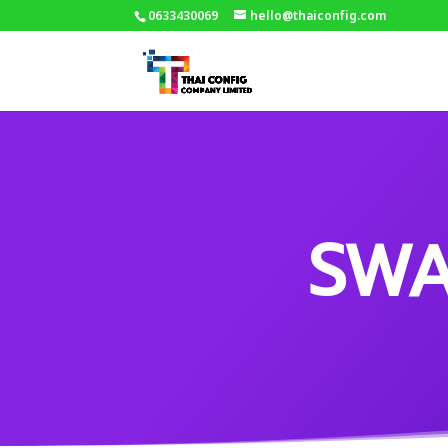
0633430069
hello@thaiconfig.com
SWA