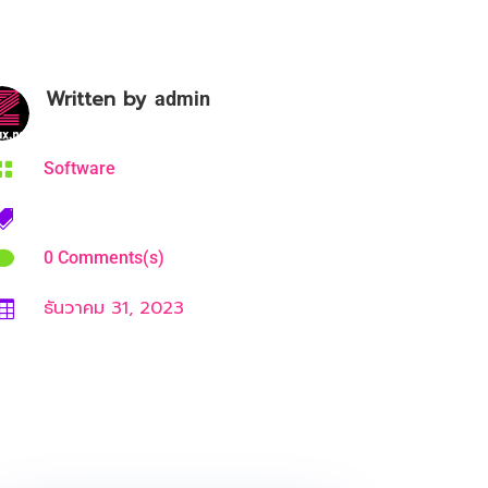
Written by
admin

Software


0 Comments(s)
ธันวาคม 31, 2023
