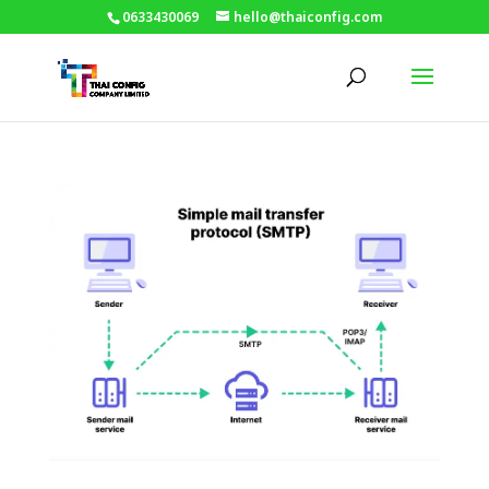
0633430069
hello@thaiconfig.com