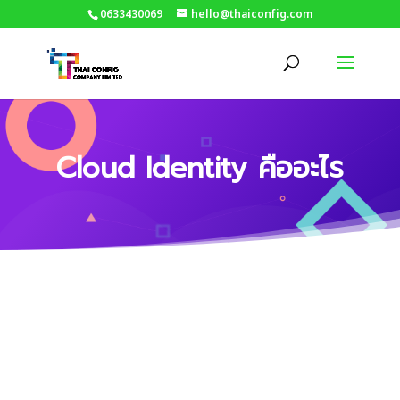
0633430069
hello@thaiconfig.com
Cloud Identity คืออะไร