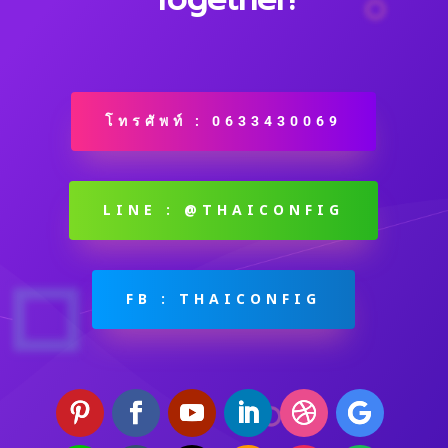
โทรศัพท์ : 0633430069
LINE : @THAICONFIG
FB : THAICONFIG