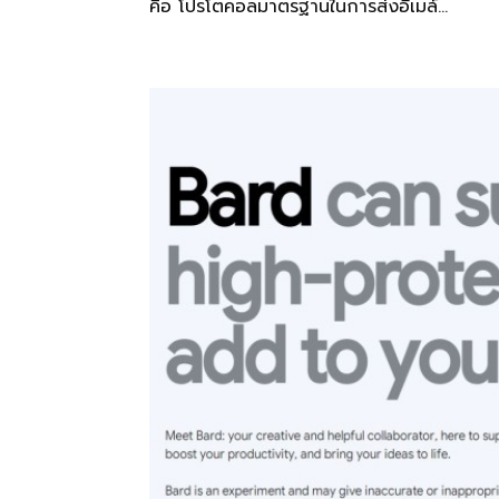
คือ โปรโตคอลมาตรฐานในการส่งอีเมล์...