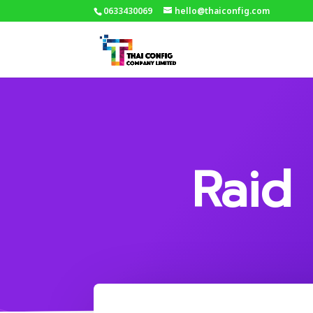
0633430069
hello@thaiconfig.com
Raid 