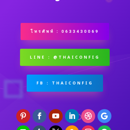
โทรศัพท์ : 0633430069
LINE : @THAICONFIG
FB : THAICONFIG