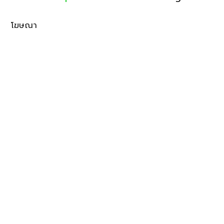
โฆษณา