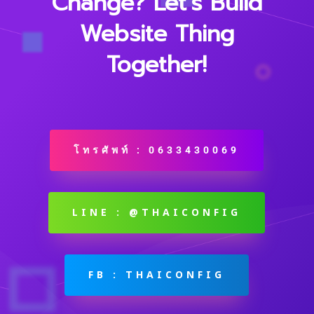
Change? Let’s Build
Website Thing
Together!
โทรศัพท์ : 0633430069
LINE : @THAICONFIG
FB : THAICONFIG