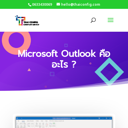
0633430069
hello@thaiconfig.com
Microsoft Outlook คือ
อะไร ?