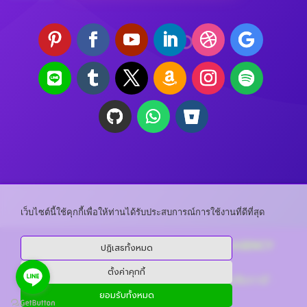
เว็บไซต์นี้ใช้คุกกี้เพื่อให้ท่านได้รับประสบการณ์การใช้งานที่ดีที่สุด
CopyRight ©
THAI CONFIG DIGITAL AGENCY
ปฏิเสธทั้งหมด
All Right Reserved
ตั้งค่าคุกกี้
บริษัท ไทย คอนฟิก จำกัด - เลขประจำตัวผู้เสียภาษี :
ยอมรับทั้งหมด
0105564016831