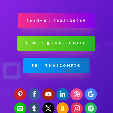
โทรศัพท์ : 0633430069
LINE : @THAICONFIG
FB : THAICONFIG