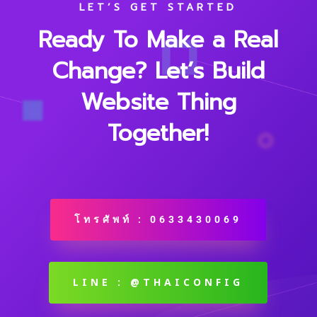
LET’S GET STARTED
Ready To Make a Real
Change? Let’s Build
Website Thing
Together!
โทรศัพท์ : 0633430069
LINE : @THAICONFIG