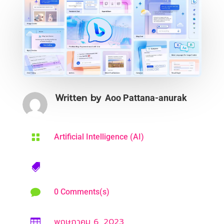
Written by
Aoo Pattana-anurak

Artificial Intelligence (AI)


0 Comments(s)
พฤษภาคม 6, 2023
